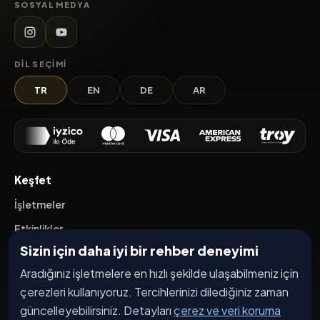
SOSYAL MEDYA
DIL SEÇIMI
TR
EN
DE
AR
Keşfet
İşletmeler
Etkinlikler
Sizin için daha iyi bir rehber deneyimi
Kampanyalar
Aradığınız işletmelere en hızlı şekilde ulaşabilmeniz için
Haberler
çerezleri kullanıyoruz. Tercihlerinizi dilediğiniz zaman
İşletme Başvurusu
güncelleyebilirsiniz. Detayları
çerez ve veri koruma