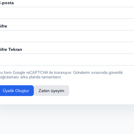
E-posta
ifre
ifre Tekrarı
u form Google reCAPTCHA ile korunuyor. Gönderim sırasında güvenlik
oğrulaması arka planda tamamlanır.
Üyelik Oluştur
Zaten üyeyim