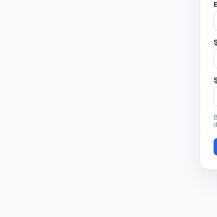
Ş
Ş
B
d